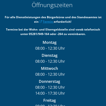
Öffnungszeiten
Für alle Dienstleistungen des Bürgerbüros und des Standesamtes ist
ein
Termin
erforderlich!
Termine bei der Wohn- und Elterngeldstelle sind vorab telefonisch
unter 05281/949-164 oder -264 zu vereinbaren.
Montag
08:00
-
12:30
Uhr
Von 08:00 bis 12:30 Uhr
Dienstag
08:00
-
12:30
Uhr
Von 08:00 bis 12:30 Uhr
Mittwoch
08:00
-
12:30
Uhr
Von 08:00 bis 12:30 Uhr
Donnerstag
08:00
-
12:30
Uhr
14:00
-
17:30
Von 08:00 bis 12:30 Uhr
Uhr
Von 14:00 bis 17:30 Uhr
Freitag