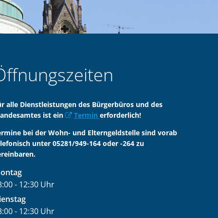
Öffnungszeiten
ür alle Dienstleistungen des Bürgerbüros und des
tandesamtes ist ein
Termin
erforderlich!
ermine bei der Wohn- und Elterngeldstelle sind vorab
elefonisch unter 05281/949-164 oder -264 zu
ereinbaren.
ontag
8:00
-
12:30
Uhr
on 08:00 bis 12:30 Uhr
ienstag
8:00
-
12:30
Uhr