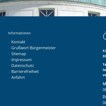
Informationen
Kontakt
Grußwort Bürgermeister
F
Sitemap
S
Impressum
T
Datenschutz
t
Barrierefreiheit
v
Anfahrt
M
0
V
D
0