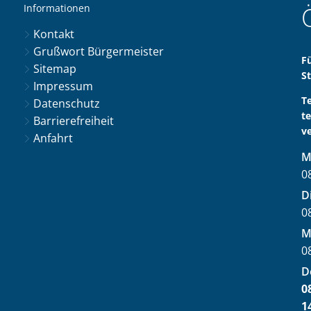
Informationen
Kontakt
Grußwort Bürgermeister
F
Sitemap
S
Impressum
T
Datenschutz
t
Barrierefreiheit
v
Anfahrt
M
0
V
D
0
V
M
0
V
D
0
V
1