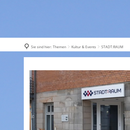
AKTUELL
Sie sind hier:
Themen
Kultur & Events
STADT:RAUM
STADT:RAUM