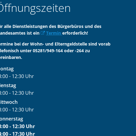
Öffnungszeiten
ür alle Dienstleistungen des Bürgerbüros und des
tandesamtes ist ein
Termin
erforderlich!
ermine bei der Wohn- und Elterngeldstelle sind vorab
elefonisch unter 05281/949-164 oder -264 zu
ereinbaren.
ontag
8:00
-
12:30
Uhr
on 08:00 bis 12:30 Uhr
ienstag
8:00
-
12:30
Uhr
on 08:00 bis 12:30 Uhr
ittwoch
8:00
-
12:30
Uhr
on 08:00 bis 12:30 Uhr
onnerstag
8:00
-
12:30
Uhr
on 08:00 bis 12:30 Uhr
4:00
-
17:30
Uhr