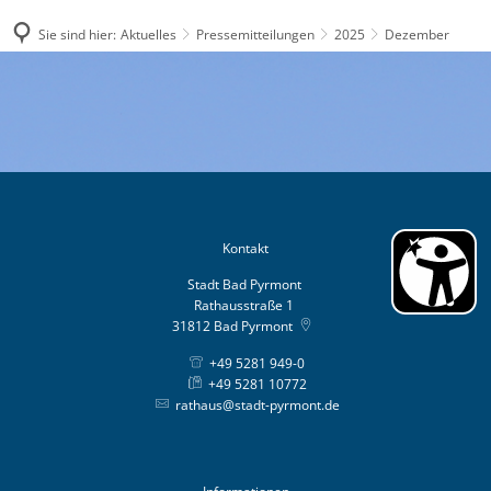
Sie sind hier:
Aktuelles
Pressemitteilungen
2025
Dezember
Dezember
Kontakt
Stadt Bad Pyrmont
Rathausstraße 1
31812
Bad Pyrmont
+49 5281 949-0
+49 5281 10772
rathaus@stadt-pyrmont.de