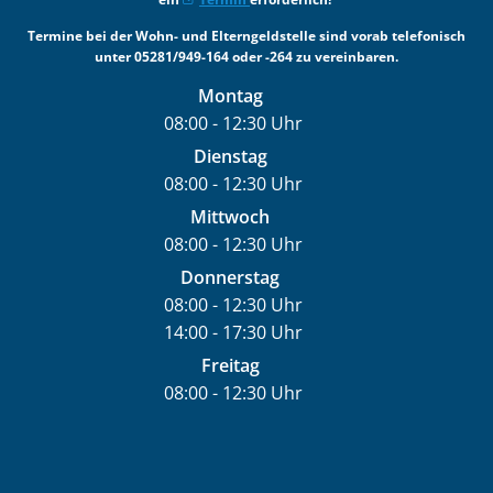
Termine bei der Wohn- und Elterngeldstelle sind vorab telefonisch
unter 05281/949-164 oder -264 zu vereinbaren.
Montag
08:00
-
12:30
Uhr
Von 08:00 bis 12:30 Uhr
Dienstag
08:00
-
12:30
Uhr
Von 08:00 bis 12:30 Uhr
Mittwoch
08:00
-
12:30
Uhr
Von 08:00 bis 12:30 Uhr
Donnerstag
08:00
-
12:30
Uhr
14:00
-
17:30
Von 08:00 bis 12:30 Uhr
Uhr
Von 14:00 bis 17:30 Uhr
Freitag
08:00
-
12:30
Uhr
Von 08:00 bis 12:30 Uhr