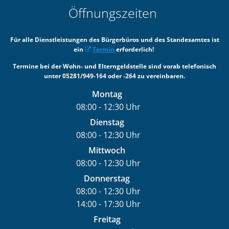
Öffnungszeiten
Für alle Dienstleistungen des Bürgerbüros und des Standesamtes ist
ein
Termin
erforderlich!
Termine bei der Wohn- und Elterngeldstelle sind vorab telefonisch
unter 05281/949-164 oder -264 zu vereinbaren.
Montag
08:00
-
12:30
Uhr
Von 08:00 bis 12:30 Uhr
Dienstag
08:00
-
12:30
Uhr
Von 08:00 bis 12:30 Uhr
Mittwoch
08:00
-
12:30
Uhr
Von 08:00 bis 12:30 Uhr
Donnerstag
08:00
-
12:30
Uhr
14:00
-
17:30
Von 08:00 bis 12:30 Uhr
Uhr
Von 14:00 bis 17:30 Uhr
Freitag