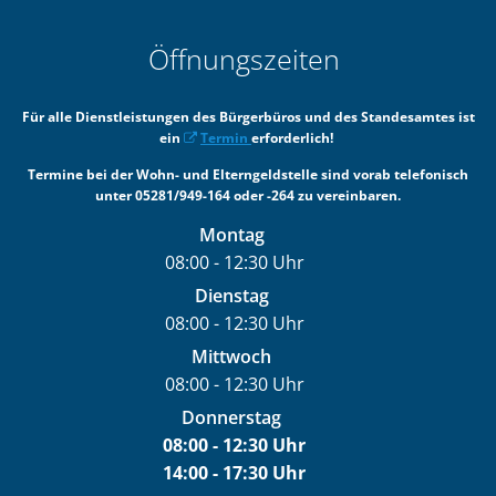
Öffnungszeiten
Für alle Dienstleistungen des Bürgerbüros und des Standesamtes ist
ein
Termin
erforderlich!
Termine bei der Wohn- und Elterngeldstelle sind vorab telefonisch
unter 05281/949-164 oder -264 zu vereinbaren.
Montag
08:00
-
12:30
Uhr
Von 08:00 bis 12:30 Uhr
Dienstag
08:00
-
12:30
Uhr
Von 08:00 bis 12:30 Uhr
Mittwoch
08:00
-
12:30
Uhr
Von 08:00 bis 12:30 Uhr
Donnerstag
08:00
-
12:30
Uhr
14:00
-
17:30
Von 08:00 bis 12:30 Uhr
Uhr