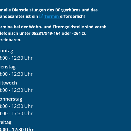
ür alle Dienstleistungen des Bürgerbüros und des
tandesamtes ist ein
Termin
erforderlich!
ermine bei der Wohn- und Elterngeldstelle sind vorab
elefonisch unter 05281/949-164 oder -264 zu
ereinbaren.
ontag
8:00
-
12:30
Uhr
on 08:00 bis 12:30 Uhr
ienstag
8:00
-
12:30
Uhr
on 08:00 bis 12:30 Uhr
ittwoch
8:00
-
12:30
Uhr
on 08:00 bis 12:30 Uhr
onnerstag
8:00
-
12:30
Uhr
on 08:00 bis 12:30 Uhr
4:00
-
17:30
Uhr
on 14:00 bis 17:30 Uhr
reitag
8:00
-
12:30
Uhr