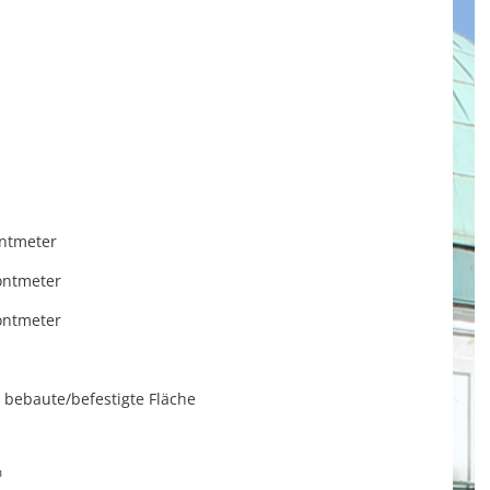
ntmeter
ontmeter
ontmeter
aute/befestigte Fläche
³