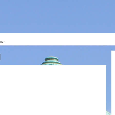
ES
SERVICE
THEMEN
ruar
N