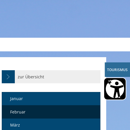
A
A
A
TOURISMUS
zur Übersicht
Januar
Februar
März