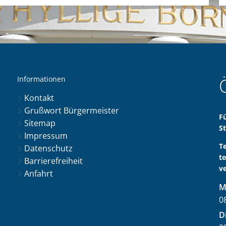
Informationen
Kontakt
Grußwort Bürgermeister
F
Sitemap
S
Impressum
T
Datenschutz
t
Barrierefreiheit
v
Anfahrt
M
0
V
D