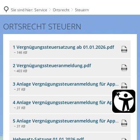
Sie sind hier:
Service
Ortsrecht
Steuern
Steuern
ORTSRECHT STEUERN
1 Vergnügungssteuersatzung ab 01.01.2026.pdf
~ 146 KB
2 Vergnügungssteueranmeldung.pdf
~ 403 KB
3 Anlage Vergnügungssteueranmeldung für Apparate mit Gewalttätigkeiten.pdf
~ 31 KB
4 Anlage Vergnügungssteueranmeldung für Apparate mit Gewinnmöglichkeit.pdf
~ 31 KB
5 Anlage Vergnügungssteueranmeldung für Apparate ohne Gewinnmöglichkeit.pdf
~ 31 KB
Hebesatz-Satzung 01.01.2026.pdf