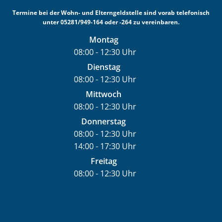
Termine bei der Wohn- und Elterngeldstelle sind vorab telefonisch
unter 05281/949-164 oder -264 zu vereinbaren.
Montag
08:00
-
12:30
Uhr
Von 08:00 bis 12:30 Uhr
Dienstag
08:00
-
12:30
Uhr
Von 08:00 bis 12:30 Uhr
Mittwoch
08:00
-
12:30
Uhr
Von 08:00 bis 12:30 Uhr
Donnerstag
08:00
-
12:30
Uhr
14:00
-
17:30
Von 08:00 bis 12:30 Uhr
Uhr
Von 14:00 bis 17:30 Uhr
Freitag
08:00
-
12:30
Uhr
Von 08:00 bis 12:30 Uhr