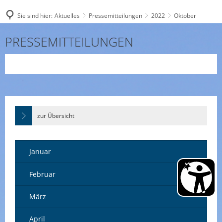
Sie sind hier:
Aktuelles
Pressemitteilungen
2022
Oktober
Oktober
PRESSEMITTEILUNGEN
zur Übersicht
Januar
Februar
März
April