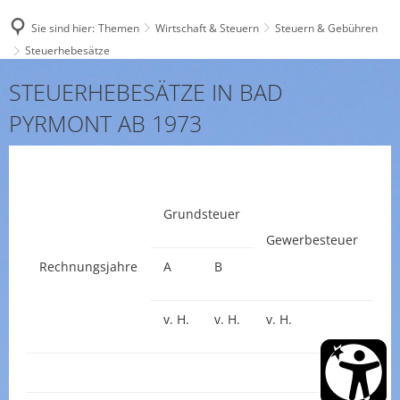
Sie sind hier:
Themen
Wirtschaft & Steuern
Steuern & Gebühren
Steuerhebesätze
Steuerhebesätze
STEUERHEBESÄTZE IN BAD
PYRMONT AB 1973
Grundsteuer
Gewerbesteuer
Rechnungsjahre
A
B
v. H.
v. H.
v. H.