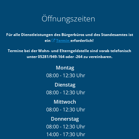
Öffnungszeiten
Für alle Dienstleistungen des Bürgerbüros und des Standesamtes ist
ein
Termin
erforderlich!
Termine bei der Wohn- und Elterngeldstelle sind vorab telefonisch
unter 05281/949-164 oder -264 zu vereinbaren.
Montag
08:00
-
12:30
Uhr
Von 08:00 bis 12:30 Uhr
Dienstag
08:00
-
12:30
Uhr
Von 08:00 bis 12:30 Uhr
Mittwoch
08:00
-
12:30
Uhr
Von 08:00 bis 12:30 Uhr
Donnerstag
08:00
-
12:30
Uhr
14:00
-
17:30
Von 08:00 bis 12:30 Uhr
Uhr