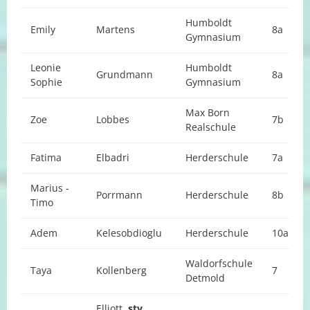
Humboldt
Emily
Martens
8a
Gymnasium
Leonie
Humboldt
Grundmann
8a
Sophie
Gymnasium
Max Born
Zoe
Lobbes
7b
Realschule
Fatima
Elbadri
Herderschule
7a
Marius -
Porrmann
Herderschule
8b
Timo
Adem
Kelesobdioglu
Herderschule
10a
Waldorfschule
Taya
Kollenberg
7
Detmold
Elliott,
stv.