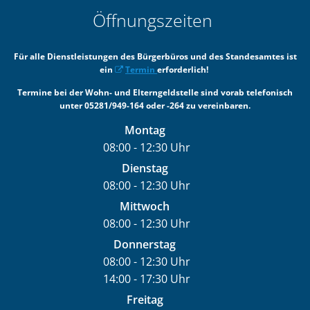
Öffnungszeiten
Für alle Dienstleistungen des Bürgerbüros und des Standesamtes ist
ein
Termin
erforderlich!
Termine bei der Wohn- und Elterngeldstelle sind vorab telefonisch
unter 05281/949-164 oder -264 zu vereinbaren.
Montag
08:00
-
12:30
Uhr
Von 08:00 bis 12:30 Uhr
Dienstag
08:00
-
12:30
Uhr
Von 08:00 bis 12:30 Uhr
Mittwoch
08:00
-
12:30
Uhr
Von 08:00 bis 12:30 Uhr
Donnerstag
08:00
-
12:30
Uhr
14:00
-
17:30
Von 08:00 bis 12:30 Uhr
Uhr
Von 14:00 bis 17:30 Uhr
Freitag