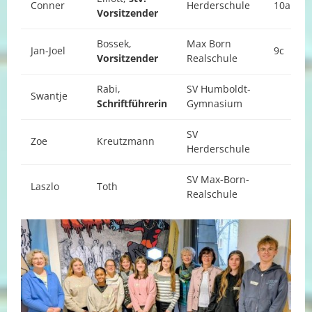
Conner
Herderschule
10a
Vorsitzender
Bossek,
Max Born
Jan-Joel
9c
Vorsitzender
Realschule
Rabi,
SV Humboldt-
Swantje
Schriftführerin
Gymnasium
SV
Zoe
Kreutzmann
Herderschule
SV Max-Born-
Laszlo
Toth
Realschule