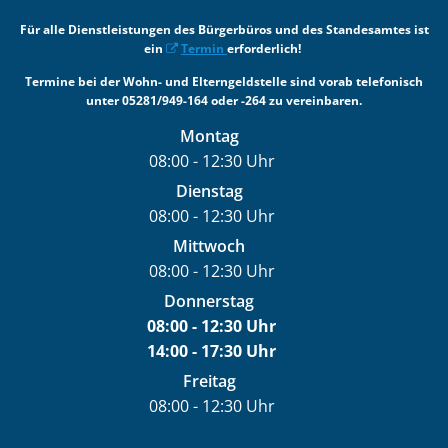
Für alle Dienstleistungen des Bürgerbüros und des Standesamtes ist
ein
Termin
erforderlich!
Termine bei der Wohn- und Elterngeldstelle sind vorab telefonisch
unter 05281/949-164 oder -264 zu vereinbaren.
Montag
08:00
-
12:30
Uhr
Von 08:00 bis 12:30 Uhr
Dienstag
08:00
-
12:30
Uhr
Von 08:00 bis 12:30 Uhr
Mittwoch
08:00
-
12:30
Uhr
Von 08:00 bis 12:30 Uhr
Donnerstag
08:00
-
12:30
Uhr
14:00
-
17:30
Von 08:00 bis 12:30 Uhr
Uhr
Von 14:00 bis 17:30 Uhr
Freitag
08:00
-
12:30
Uhr
Von 08:00 bis 12:30 Uhr