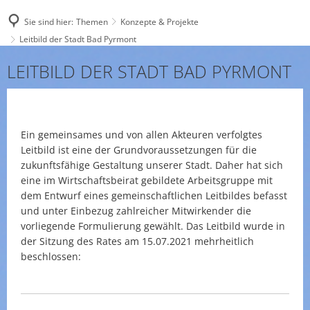
Sie sind hier:
Themen
Konzepte & Projekte
Leitbild der Stadt Bad Pyrmont
Leitbild
LEITBILD DER STADT BAD PYRMONT
der
Stadt
Ein gemeinsames und von allen Akteuren verfolgtes
Bad
Leitbild ist eine der Grundvoraussetzungen für die
Pyrmont
zukunftsfähige Gestaltung unserer Stadt. Daher hat sich
eine im Wirtschaftsbeirat gebildete Arbeitsgruppe mit
dem Entwurf eines gemeinschaftlichen Leitbildes befasst
und unter Einbezug zahlreicher Mitwirkender die
vorliegende Formulierung gewählt. Das Leitbild wurde in
der Sitzung des Rates am 15.07.2021 mehrheitlich
beschlossen: