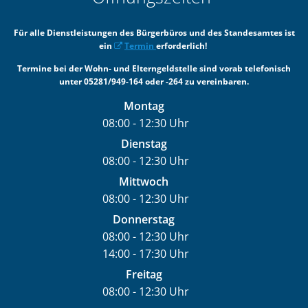
Für alle Dienstleistungen des Bürgerbüros und des Standesamtes ist
ein
Termin
erforderlich!
Termine bei der Wohn- und Elterngeldstelle sind vorab telefonisch
unter 05281/949-164 oder -264 zu vereinbaren.
Montag
08:00
-
12:30
Uhr
Von 08:00 bis 12:30 Uhr
Dienstag
08:00
-
12:30
Uhr
Von 08:00 bis 12:30 Uhr
Mittwoch
08:00
-
12:30
Uhr
Von 08:00 bis 12:30 Uhr
Donnerstag
08:00
-
12:30
Uhr
14:00
-
17:30
Von 08:00 bis 12:30 Uhr
Uhr
Von 14:00 bis 17:30 Uhr
Freitag
08:00
-
12:30
Uhr