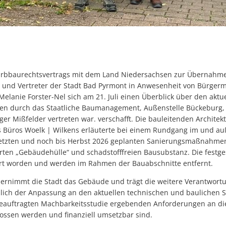
Erbbaurechtsvertrags mit dem Land Niedersachsen zur Übernahme
 und Vertreter der Stadt Bad Pyrmont in Anwesenheit von Bürgerm
lanie Forster-Nel sich am 21. Juli einen Überblick über den aktu
 durch das Staatliche Baumanagement, Außenstelle Bückeburg,
er Mißfelder vertreten war. verschafft. Die bauleitenden Architek
s Büros Woelk | Wilkens erläuterte bei einem Rundgang im und au
zten und noch bis Herbst 2026 geplanten Sanierungsmaßnahmen. 
rten „Gebäudehülle“ und schadstofffreien Bausubstanz. Die festges
iert worden und werden im Rahmen der Bauabschnitte entfernt.
ernimmt die Stadt das Gebäude und trägt die weitere Verantwortu
ßlich der Anpassung an den aktuellen technischen und baulichen 
 beauftragten Machbarkeitsstudie ergebenden Anforderungen an die 
lossen werden und finanziell umsetzbar sind.