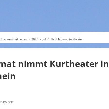
ES
SERVICE
THEMEN
Pressemitteilungen
2025
Juli
BesichtigungKurtheater
nat nimmt Kurtheater in
hein
 PYRMONT